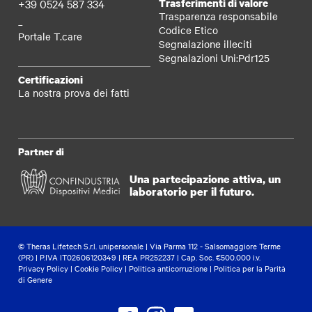
+39 0524 587 334
Trasferimenti di valore
Trasparenza responsabile
_
Codice Etico
Portale T.care
Segnalazione illeciti
Segnalazioni Uni:Pdr125
Certificazioni
La nostra prova dei fatti
Partner di
Una partecipazione attiva, un
laboratorio per il futuro.
© Theras Lifetech S.r.l. unipersonale | Via Parma 112 - Salsomaggiore Terme
(PR) | P.IVA IT02606120349 | REA PR252237 | Cap. Soc. €500.000 i.v.
Privacy Policy
|
Cookie Policy
|
Politica anticorruzione
|
Politica per la Parità
di Genere
Theras su Facebook
Theras su Instagram
Theras su Linkedin