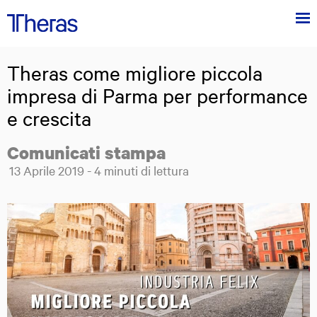
Menu
Theras
Group
Theras come migliore piccola
Theras Group al centro dell'innovazione tecnologica in ambito medico
impresa di Parma per performance
e crescita
Comunicati stampa
Posted on:
13
Aprile
2019
-
4
minuti di lettura