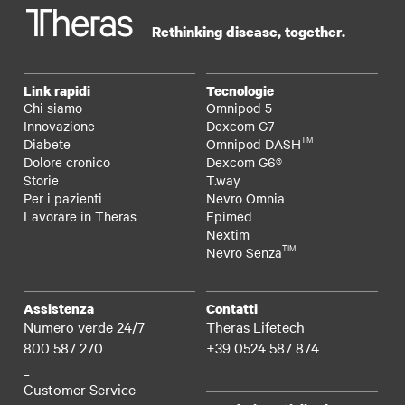
Rethinking disease, together.
Link rapidi
Tecnologie
Chi siamo
Omnipod 5
Innovazione
Dexcom G7
TM
Diabete
Omnipod DASH
Dolore cronico
Dexcom G6®
Storie
T.way
Per i pazienti
Nevro Omnia
Lavorare in Theras
Epimed
Nextim
TIM
Nevro Senza
Assistenza
Contatti
Numero verde 24/7
Theras Lifetech
800 587 270
+39 0524 587 874
_
Customer Service