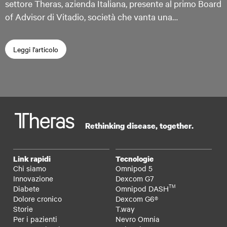
settore Theras, azienda Italiana, presente al primo Board
of Advisor di Vitadio, società che vanta una…
Leggi l'articolo
Rethinking disease, together.
Link rapidi
Tecnologie
Chi siamo
Omnipod 5
Innovazione
Dexcom G7
TM
Diabete
Omnipod DASH
Dolore cronico
Dexcom G6®
Storie
T.way
Per i pazienti
Nevro Omnia