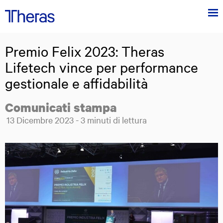
Menu
Theras
Group
Premio Felix 2023: Theras
Theras Group al centro dell'innovazione tecnologica in ambito medico
Lifetech vince per performance
gestionale e affidabilità
Comunicati stampa
Posted on:
13
Dicembre
2023
-
3
minuti di lettura