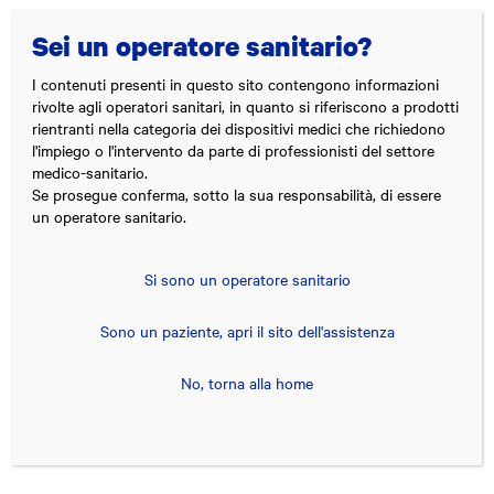
Sei un operatore sanitario?
Menu
I contenuti presenti in questo sito contengono informazioni
Theras
rivolte agli operatori sanitari, in quanto si riferiscono a prodotti
rientranti nella categoria dei dispositivi medici che richiedono
Group
l'impiego o l'intervento da parte di professionisti del settore
Theras Group al centro dell'innovazione tecnologica in ambito medico
medico-sanitario.
Se prosegue conferma, sotto la sua responsabilità, di essere
un operatore sanitario.
Si sono un operatore sanitario
Sono un paziente, apri il sito dell'assistenza
No, torna alla home
TM
Nevro Omnia