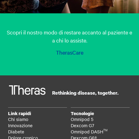
Scopri il nostro modo di restare accanto al paziente e
a chi lo assiste.
TherasCare
Skip back to main navigation
Rethinking disease, together.
Link rapidi
Tecnologie
Chi siamo
Omnipod 5
Innovazione
Dexcom G7
TM
Diabete
Omnipod DASH
Dolore cronico
Dexcom G6®