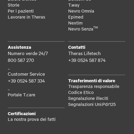
Storie
T.way
Per i pazienti
Nevro Omnia
Lavorare in Theras
Epimed
Nextim
TIM
Nevro Senza
Assistenza
Contatti
Numero verde 24/7
Theras Lifetech
800 587 270
+39 0524 587 874
_
Customer Service
+39 0524 587 334
Trasferimenti di valore
Trasparenza responsabile
_
Codice Etico
Portale T.care
Segnalazione illeciti
Segnalazioni Uni:Pdr125
Certificazioni
La nostra prova dei fatti