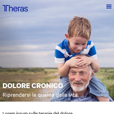
Menu
Theras
Group
Theras Group al centro dell'innovazione tecnologica in ambito medico
DOLORE CRONICO
Riprendersi la qualità della vita.
Lorem ipsum sulle terapie del dolore