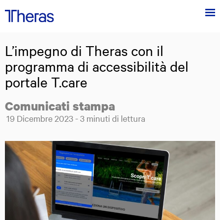
Menu
Theras
Group
L’impegno di Theras con il
Theras Group al centro dell'innovazione tecnologica in ambito medico
programma di accessibilità del
portale T.care
Comunicati stampa
Posted on:
19
Dicembre
2023
-
3
minuti di lettura