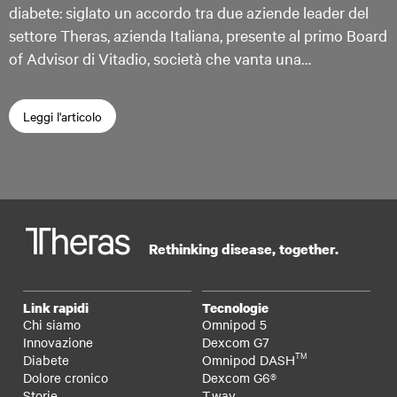
diabete: siglato un accordo tra due aziende leader del
settore Theras, azienda Italiana, presente al primo Board
of Advisor di Vitadio, società che vanta una…
Leggi l'articolo
Rethinking disease, together.
Link rapidi
Tecnologie
Chi siamo
Omnipod 5
Innovazione
Dexcom G7
TM
Diabete
Omnipod DASH
Dolore cronico
Dexcom G6®
Storie
T.way