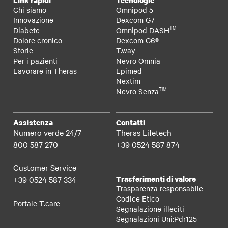
Chi siamo
Omnipod 5
Innovazione
Dexcom G7
TM
Diabete
Omnipod DASH
Dolore cronico
Dexcom G6®
Storie
T.way
Per i pazienti
Nevro Omnia
Lavorare in Theras
Epimed
Nextim
TIM
Nevro Senza
Assistenza
Contatti
Numero verde 24/7
Theras Lifetech
800 587 270
+39 0524 587 874
_
Customer Service
+39 0524 587 334
Trasferimenti di valore
Trasparenza responsabile
_
Codice Etico
Portale T.care
Segnalazione illeciti
Segnalazioni Uni:Pdr125