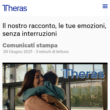
Menu
Theras
Group
Il nostro racconto, le tue emozioni,
Theras Group al centro dell'innovazione tecnologica in ambito medico
senza interruzioni
Comunicati stampa
Posted on:
29
Giugno
2021
-
3
minuti di lettura