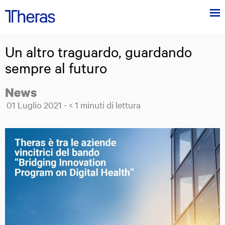
Menu
Theras
Group
Un altro traguardo, guardando
Theras Group al centro dell'innovazione tecnologica in ambito medico
sempre al futuro
News
Posted on:
01
Luglio
2021
-
< 1
minuti di lettura