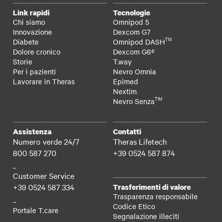
Link rapidi
Tecnologie
Chi siamo
Omnipod 5
Innovazione
Dexcom G7
TM
Diabete
Omnipod DASH
Dolore cronico
Dexcom G6®
Storie
T.way
Per i pazienti
Nevro Omnia
Lavorare in Theras
Epimed
Nextim
TIM
Nevro Senza
Assistenza
Contatti
Numero verde 24/7
Theras Lifetech
800 587 270
+39 0524 587 874
_
Customer Service
+39 0524 587 334
Trasferimenti di valore
Trasparenza responsabile
_
Codice Etico
Portale T.care
Segnalazione illeciti