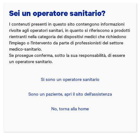
Menu
Sei un operatore sanitario?
Theras
I contenuti presenti in questo sito contengono informazioni
Group
rivolte agli operatori sanitari, in quanto si riferiscono a prodotti
Theras Group al centro dell'innovazione tecnologica in ambito medico
rientranti nella categoria dei dispositivi medici che richiedono
l'impiego o l'intervento da parte di professionisti del settore
medico-sanitario.
Se prosegue conferma, sotto la sua responsabilità, di essere
un operatore sanitario.
Si sono un operatore sanitario
Sono un paziente, apri il sito dell'assistenza
No, torna alla home
Nevro® HFX iQ™
Sollievo dal dolore.