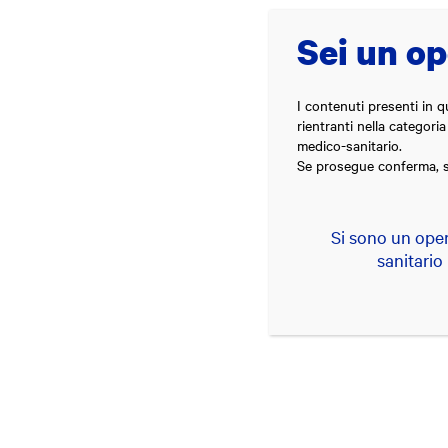
Sei un op
Chi siamo
Innovazione
Theras
Group
I contenuti presenti in q
rientranti nella categoria
Theras Group al centro dell'innovazione tecnologica in ambito medico
medico-sanitario.
Se prosegue conferma, so
Campa
Medi
Si sono un ope
sanitario
Falsi m
Posted on:
11
Giugno