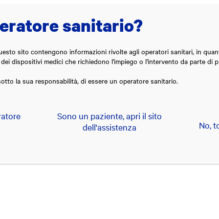
eratore sanitario?
Tecnlologie
Aree di cura
Accanto a te
Sostenibilità
Storie
L
uesto sito contengono informazioni rivolte agli operatori sanitari, in quan
 dei dispositivi medici che richiedono l'impiego o l'intervento da parte di p
tto la sua responsabilità, di essere un operatore sanitario.
gna Falsi Miti Diabete vince 
astars
ratore
Sono un paziente, apri il sito
No, t
dell'assistenza
iti
2024
-
2
minuti di lettura