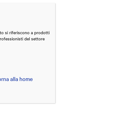
TherasCare
ENG
avorare in Theras
Contatti
to si riferiscono a prodotti
rofessionisti del settore
il 1° Premio
orna alla home